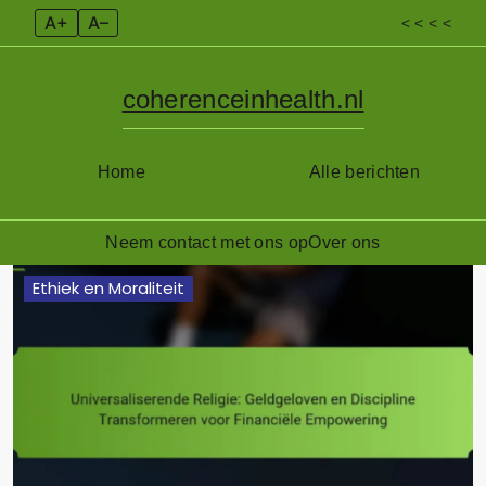
A+
A–
< < < <
coherenceinhealth.nl
Home
Alle berichten
Neem contact met ons op
Over ons
Skip
Ethiek en Moraliteit
to
content