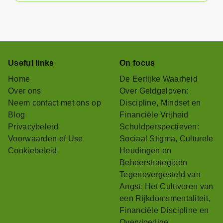
Useful links
On focus
Home
De Eerlijke Waarheid
Over ons
Over Geldgeloven:
Neem contact met ons op
Discipline, Mindset en
Blog
Financiële Vrijheid
Privacybeleid
Schuldperspectieven:
Voorwaarden of Use
Sociaal Stigma, Culturele
Cookiebeleid
Houdingen en
Beheerstrategieën
Tegenovergesteld van
Angst: Het Cultiveren van
een Rijkdomsmentaliteit,
Financiële Discipline en
Overvloedige