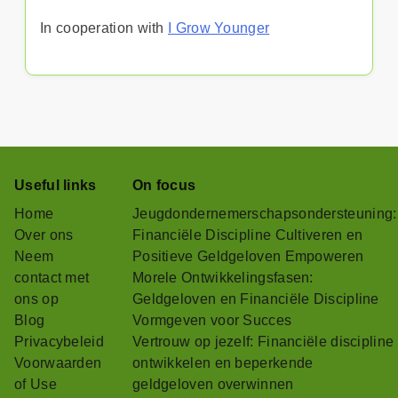
In cooperation with
I Grow Younger
Useful links
On focus
Home
Jeugdondernemerschapsondersteuning:
Over ons
Financiële Discipline Cultiveren en
Neem
Positieve Geldgeloven Empoweren
contact met
Morele Ontwikkelingsfasen:
ons op
Geldgeloven en Financiële Discipline
Blog
Vormgeven voor Succes
Privacybeleid
Vertrouw op jezelf: Financiële discipline
Voorwaarden
ontwikkelen en beperkende
of Use
geldgeloven overwinnen