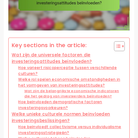
Key sections in the article:
Wat zijn de universele factoren die
investeringsattitudes beïnvloeden?
Hoe varieert risicoperceptie tussen verschillende
culturen?
Welke rol spelen economische omstandigheden in
het vormgeven van investeringsattitudes?
Wat zijn de belangrijkste economische indicatoren
die het gedrag van investeerders beïnvloeden?
Hoe beïnvloeden demografische factoren
investeringsvoorkeuren?
Welke unieke culturele normen beïnvloeden
investeringsbeslissingen?
Hoe beïnvloedt collectivisme versus individualisme
investeringsstrategieën?