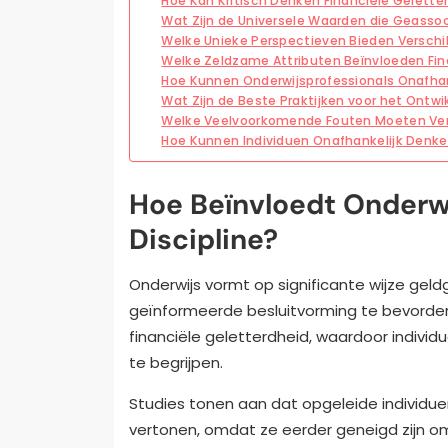
Hoe Kan Kritisch Denken Financiële Gelette
Wat Zijn de Universele Waarden die Geass
Welke Unieke Perspectieven Bieden Verschi
Welke Zeldzame Attributen Beïnvloeden Finan
Hoe Kunnen Onderwijsprofessionals Onafhan
Wat Zijn de Beste Praktijken voor het Ontw
Welke Veelvoorkomende Fouten Moeten Ver
Hoe Kunnen Individuen Onafhankelijk Denke
Hoe Beïnvloedt Onderwi
Discipline?
Onderwijs vormt op significante wijze geldg
geïnformeerde besluitvorming te bevorder
financiële geletterdheid, waardoor individ
te begrijpen.
Studies tonen aan dat opgeleide individuen
vertonen, omdat ze eerder geneigd zijn o