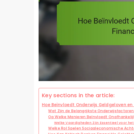
Key sections in the article:
Hoe Beïnvloedt Onderwijs Geldgeloven en F
Wat Zijn de Belangrijkste Onderwijsfactor
Op Welke Manieren Beïnvloedt Onafhankelij
Welke Vaardigheden Zijn Essentieel voor he
Welke Rol Spelen Sociaaleconomische Achte