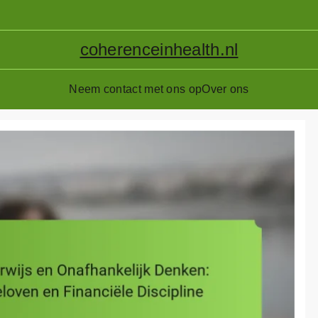
coherenceinhealth.nl
Neem contact met ons op
Over ons