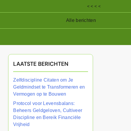
< < < <
Alle berichten
LAATSTE BERICHTEN
Zelfdiscipline Citaten om Je
Geldmindset te Transformeren en
Vermogen op te Bouwen
Protocol voor Levensbalans:
Beheers Geldgeloven, Cultiveer
Discipline en Bereik Financiële
Vrijheid