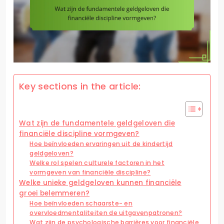
Key sections in the article:
Wat zijn de fundamentele geldgeloven die
financiële discipline vormgeven?
Hoe beïnvloeden ervaringen uit de kindertijd
geldgeloven?
Welke rol spelen culturele factoren in het
vormgeven van financiële discipline?
Welke unieke geldgeloven kunnen financiële
groei belemmeren?
Hoe beïnvloeden schaarste- en
overvloedmentaliteiten de uitgavenpatronen?
Wat zijn de psychologische barrières voor financiële