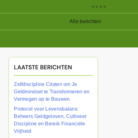
< < < <
Alle berichten
LAATSTE BERICHTEN
Zelfdiscipline Citaten om Je
Geldmindset te Transformeren en
Vermogen op te Bouwen
Protocol voor Levensbalans:
Beheers Geldgeloven, Cultiveer
Discipline en Bereik Financiële
Vrijheid