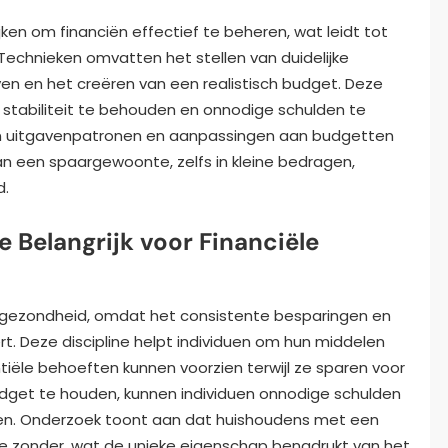
ken om financiën effectief te beheren, wat leidt tot
echnieken omvatten het stellen van duidelijke
ven en het creëren van een realistisch budget. Deze
 stabiliteit te behouden en onnodige schulden te
an uitgavenpatronen en aanpassingen aan budgetten
van een spaargewoonte, zelfs in kleine bedragen,
d.
 Belangrijk voor Financiële
ële gezondheid, omdat het consistente besparingen en
t. Deze discipline helpt individuen om hun middelen
ntiële behoeften kunnen voorzien terwijl ze sparen voor
dget te houden, kunnen individuen onnodige schulden
wen. Onderzoek toont aan dat huishoudens met een
ie zonder, wat de unieke eigenschap benadrukt van het