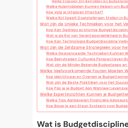
Welke Stappen Zijn Betrokken bij Budgetpla
Welke Hulpmiddelen Kunnen Helpen om Bud
Hoe Volg je Uitgaven Effectief?
Welke Rol Speelt Doelstellingen Stellen in 
Wat zijn de Unieke Technieken voor het V
Hoe Kan Gedrags economie Budgetdisciplin
Wat is de Rol van Verantwoordelijkheid in B
Hoe Kan Technologie Budgetdiscipline Verb
Wat zijn de Zeldzame Strategieën voor he
Welke Geavanceerde Technieken Kunnen Wo
Hoe Beïnvloeden Culturele Perspectieven B
Wat zijn de Minder Bekende Budgetapps en
Welke Veelvoorkomende Fouten Moeten W
Hoe Identificeer en Overwin je Budgettering
Wat zijn de Beste Praktijken voor het Duu
Hoe Pas je je Budget Aan Wanneer Levensve
Welke Expertinzichten Kunnen je Budgett
Welke Tips Aanbevelen Financiële Adviseurs
Hoe Bouw je een Steun Systeem voor Budge
Wat is Budgetdisciplin