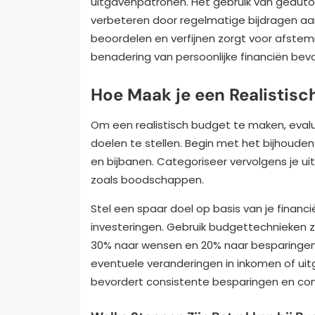
uitgavenpatronen. Het gebruik van geauto
verbeteren door regelmatige bijdragen a
beoordelen en verfijnen zorgt voor afstem
benadering van persoonlijke financiën bevo
Hoe Maak je een Realistisc
Om een realistisch budget te maken, evalu
doelen te stellen. Begin met het bijhouden
en bijbanen. Categoriseer vervolgens je ui
zoals boodschappen.
Stel een spaar doel op basis van je financ
investeringen. Gebruik budgettechnieken z
30% naar wensen en 20% naar besparingen
eventuele veranderingen in inkomen of ui
bevordert consistente besparingen en con