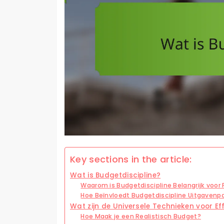
Key sections in the article:
Wat is Budgetdiscipline?
Waarom is Budgetdiscipline Belangrijk voor
Hoe Beïnvloedt Budgetdiscipline Uitgavenp
Wat zijn de Universele Technieken voor Ef
Hoe Maak je een Realistisch Budget?