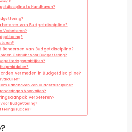
nning?
getdiscipline te Handhaven?
Budgettering?
erbeteren van Budgetdiscipline?
e Verbeteren?
udgettering?
eteren?
t Beheersen van Budgetdiscipline?
rden Gebruikt voor Budgettering?
udgetteringspraktijken?
 Hulpmiddelen?
orden Vermeden in Budgetdiscipline?
svalkuilen?
rzaam Handhaven van Budgetdiscipline?
randeringen Voorvallen?
eringsaanpak Verbeteren?
 voor Budgettering?
tteringssucces?
e?