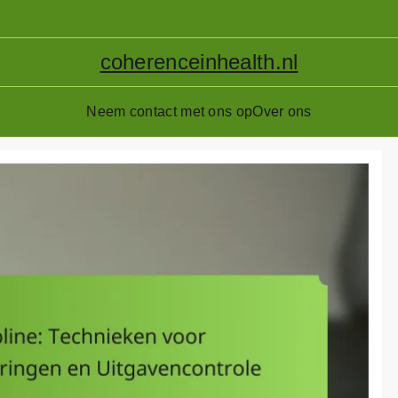
coherenceinhealth.nl
Neem contact met ons op
Over ons