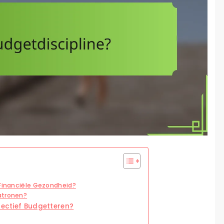
 Financiële Gezondheid?
atronen?
fectief Budgetteren?