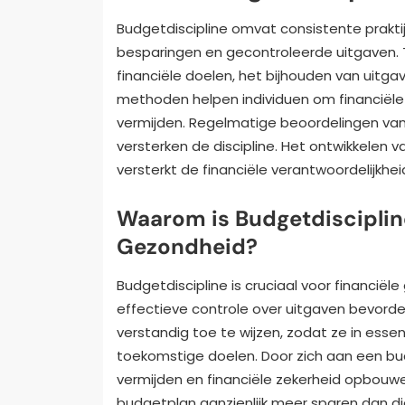
Budgetdiscipline omvat consistente praktij
besparingen en gecontroleerde uitgaven. T
financiële doelen, het bijhouden van uitga
methoden helpen individuen om financiële
vermijden. Regelmatige beoordelingen v
versterken de discipline. Het ontwikkelen 
versterkt de financiële verantwoordelijkhei
Waarom is Budgetdiscipline
Gezondheid?
Budgetdiscipline is cruciaal voor financi
effectieve controle over uitgaven bevorder
verstandig toe te wijzen, zodat ze in esse
toekomstige doelen. Door zich aan een bu
vermijden en financiële zekerheid opbou
budgetplan aanzienlijk meer sparen dan d