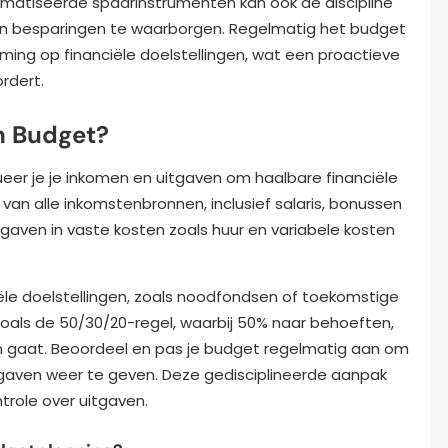
matiseerde spaarinstrumenten kan ook de discipline
an besparingen te waarborgen. Regelmatig het budget
ming op financiële doelstellingen, wat een proactieve
rdert.
h Budget?
eer je je inkomen en uitgaven om haalbare financiële
 van alle inkomstenbronnen, inclusief salaris, bonussen
tgaven in vaste kosten zoals huur en variabele kosten
iële doelstellingen, zoals noodfondsen of toekomstige
oals de 50/30/20-regel, waarbij 50% naar behoeften,
 gaat. Beoordeel en pas je budget regelmatig aan om
tgaven weer te geven. Deze gedisciplineerde aanpak
trole over uitgaven.